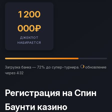
1 200
000₽
ДЖЕКПОТ
НАБИРАЕТСЯ
Загрузка банка — 72% до супер-турнира.
обновление
через 4:32
Регистрация на Спин
Баунти казино