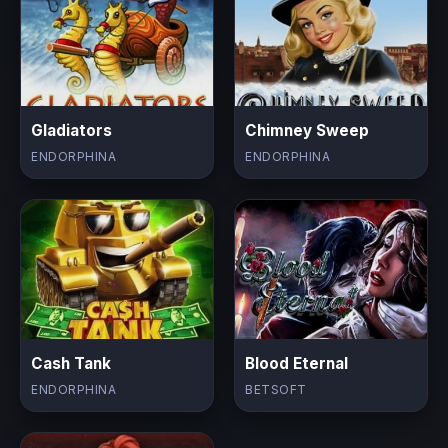
Gladiators
Chimney Sweep
ENDORPHINA
ENDORPHINA
Cash Tank
Blood Eternal
ENDORPHINA
BETSOFT