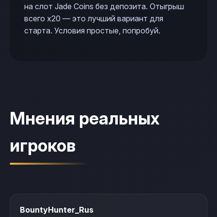
на слот Jade Coins без депозита. Отыгрыш
всего x20 — это лучший вариант для
старта. Условия простые, попробуй.
Мнения реальных
игроков
BountyHunter_Rus