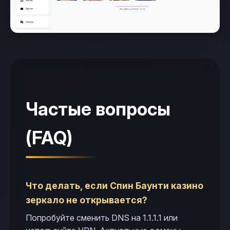
Частые вопросы
(FAQ)
Что делать, если Спин Баунти казино
зеркало не открывается?
Попробуйте сменить DNS на 1.1.1.1 или